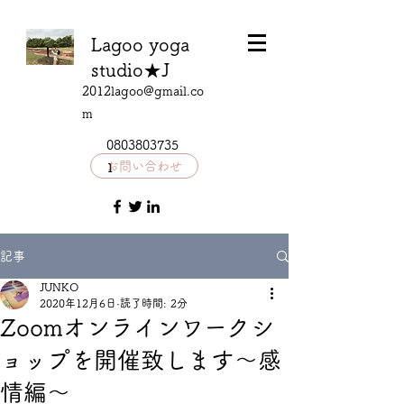
Lagoo yoga
studio★J
2012lagoo@gmail.co
m
0803803735
お問い合わせ
1
記事
JUNKO
2020年12月6日
読了時間: 2分
Zoomオンラインワークシ
ョップを開催致します〜感
情編〜