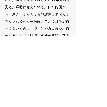
覚は、鮮明に覚えている。​体の内側か
ら、湧き上がってくる解放感とすべてが
満たされていく幸福感。自分の身体が自
分でないかのようで、涙があふれた。自
分の為に過ごす時間。自分の呼吸に耳を
傾け、身体を伸ばし、心の状態に意識を
向けてみる。いつしか落ち着く私がい
た。何かを探し求めなくても、すべては
既に自分の内側にあった。この気づきと
ヨガの素晴らしさを一人でも多くの人に
伝えたいと思ったことがすべての始まり
だった。 合掌 ＪＵＮＫＯ