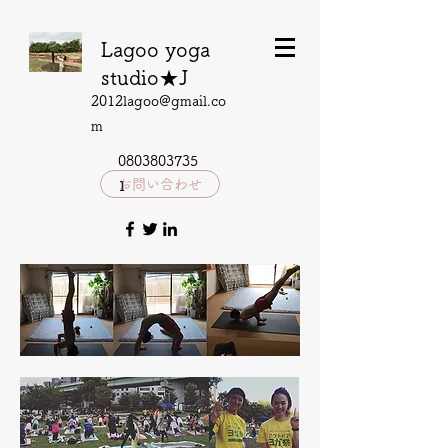
Lagoo yoga
studio★J
2012lagoo@gmail.co
m
0803803735
お問い合わせ
1